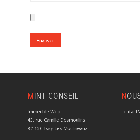
MINT CONSEIL
NOU
Immeuble Wojo
contact@
43, rue Camille Desmoulins
92 130 Issy Les Moulineaux